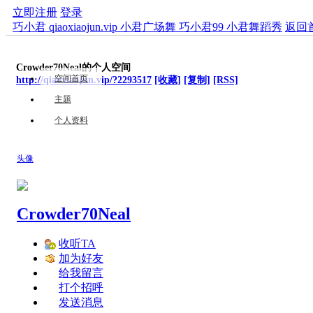
立即注册
登录
巧小君 qiaoxiaojun.vip 小君广场舞 巧小君99 小君舞蹈秀
返回
Crowder70Neal的个人空间
空间首页
http://qiaoxiaojun.vip/?2293517
[收藏]
[复制]
[RSS]
主题
个人资料
头像
Crowder70Neal
收听TA
加为好友
给我留言
打个招呼
发送消息