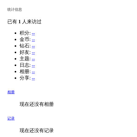
统计信息
已有
1
人来访过
积分:
--
金币:
--
钻石:
--
好友:
--
主题:
--
日志:
--
相册:
--
分享:
--
相册
现在还没有相册
记录
现在还没有记录