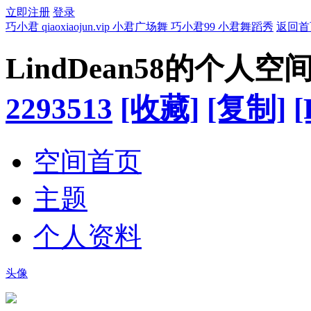
立即注册
登录
巧小君 qiaoxiaojun.vip 小君广场舞 巧小君99 小君舞蹈秀
返回首
LindDean58的个人空
2293513
[收藏]
[复制]
[
空间首页
主题
个人资料
头像