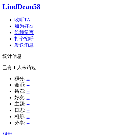
LindDean58
收听TA
加为好友
给我留言
打个招呼
发送消息
统计信息
已有
1
人来访过
积分:
--
金币:
--
钻石:
--
好友:
--
主题:
--
日志:
--
相册:
--
分享:
--
相册