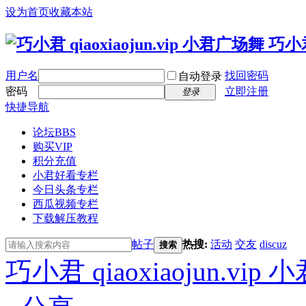
设为首页
收藏本站
用户名
找回密码
自动登录
密码
立即注册
登录
快捷导航
论坛
BBS
购买VIP
积分充值
小君好看专栏
今日头条专栏
西瓜视频专栏
下载解压教程
帖子
热搜:
活动
交友
discuz
搜索
巧小君 qiaoxiaojun.v