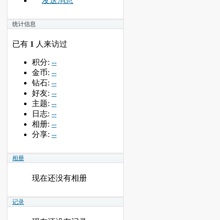
发送消息
统计信息
已有
1
人来访过
积分:
--
金币:
--
钻石:
--
好友:
--
主题:
--
日志:
--
相册:
--
分享:
--
相册
现在还没有相册
记录