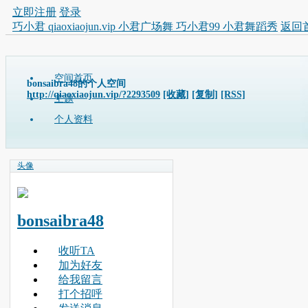
立即注册
登录
巧小君 qiaoxiaojun.vip 小君广场舞 巧小君99 小君舞蹈秀
返回
空间首页
bonsaibra48的个人空间
http://qiaoxiaojun.vip/?2293509
[收藏]
[复制]
[RSS]
主题
个人资料
头像
bonsaibra48
收听TA
加为好友
给我留言
打个招呼