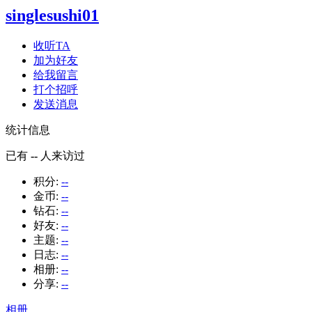
singlesushi01
收听TA
加为好友
给我留言
打个招呼
发送消息
统计信息
已有
--
人来访过
积分:
--
金币:
--
钻石:
--
好友:
--
主题:
--
日志:
--
相册:
--
分享:
--
相册