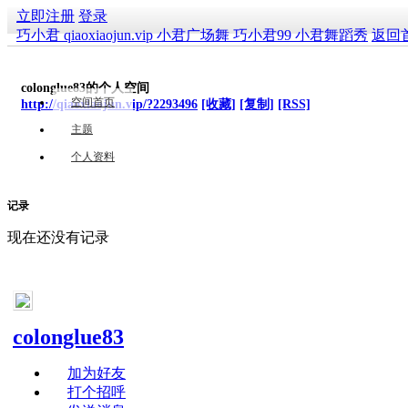
立即注册
登录
巧小君 qiaoxiaojun.vip 小君广场舞 巧小君99 小君舞蹈秀
返回
colonglue83的个人空间
空间首页
http://qiaoxiaojun.vip/?2293496
[收藏]
[复制]
[RSS]
主题
个人资料
记录
现在还没有记录
colonglue83
加为好友
打个招呼