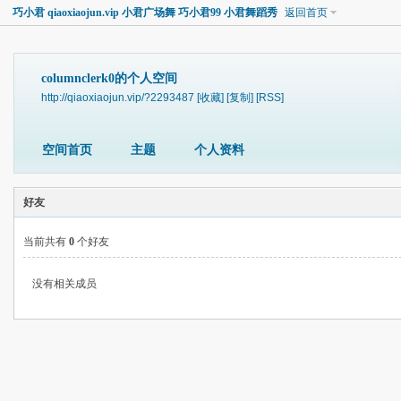
巧小君 qiaoxiaojun.vip 小君广场舞 巧小君99 小君舞蹈秀
返回首页
columnclerk0的个人空间
http://qiaoxiaojun.vip/?2293487
[收藏]
[复制]
[RSS]
空间首页
主题
个人资料
好友
当前共有
0
个好友
没有相关成员