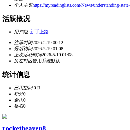
个人主页
https://myreadinglists.com/News/understanding-state-f
活跃概况
用户组
新手上路
注册时间
2026-5-19 00:12
最后访问
2026-5-19 01:08
上次活动时间
2026-5-19 01:08
所在时区
使用系统默认
统计信息
已用空间
0 B
积分
0
金币
0
钻石
0
rocketheaven8