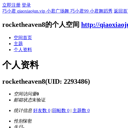
立即注册
登录
巧小君 qiaoxiaojun.vip 小君广场舞 巧小君99 小君舞蹈秀
返回首
rocketheaven8的个人空间
http://qiaoxiao
空间首页
主题
个人资料
个人资料
rocketheaven8
(UID: 2293486)
空间访问量
0
邮箱状态
未验证
统计信息
好友数 0
|
回帖数 0
|
主题数 0
性别
保密
生日
-