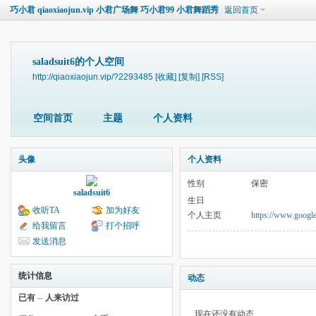
巧小君 qiaoxiaojun.vip 小君广场舞 巧小君99 小君舞蹈秀
返回首页
saladsuit6的个人空间
http://qiaoxiaojun.vip/?2293485
[收藏]
[复制]
[RSS]
空间首页
主题
个人资料
头像
个人资料
性别
保密
saladsuit6
生日
收听TA
加为好友
个人主页
https://www.google
给我留言
打个招呼
发送消息
统计信息
动态
已有
--
人来访过
现在还没有动态