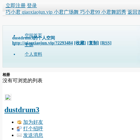
立即注册
登录
巧小君 qiaoxiaojun.vip 小君广场舞 巧小君99 小君舞蹈秀
返回
空间首页
dustdrum3的个人空间
http://qiaoxiaojun.vip/?2293484
[收藏]
[复制]
[RSS]
主题
个人资料
相册
没有可浏览的列表
dustdrum3
加为好友
打个招呼
发送消息