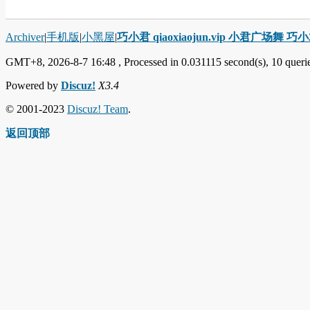
Archiver
|
手机版
|
小黑屋
|
巧小君 qiaoxiaojun.vip 小君广场舞 
GMT+8, 2026-8-7 16:48
, Processed in 0.031115 second(s), 10 querie
Powered by
Discuz!
X3.4
© 2001-2023
Discuz! Team
.
返回顶部