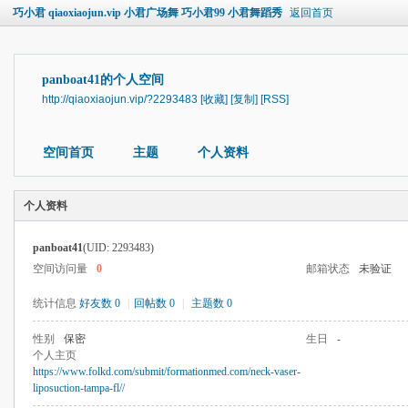
巧小君 qiaoxiaojun.vip 小君广场舞 巧小君99 小君舞蹈秀
返回首页
panboat41的个人空间
http://qiaoxiaojun.vip/?2293483
[收藏]
[复制]
[RSS]
空间首页
主题
个人资料
个人资料
panboat41
(UID: 2293483)
空间访问量
0
邮箱状态
未验证
统计信息
好友数 0
|
回帖数 0
|
主题数 0
性别
保密
生日
-
个人主页
https://www.folkd.com/submit/formationmed.com/neck-vaser-
liposuction-tampa-fl//