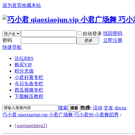
设为首页
收藏本站
找回密码
自动登录
密码
立即注册
登录
快捷导航
论坛
BBS
购买VIP
积分充值
小君好看专栏
今日头条专栏
西瓜视频专栏
下载解压教程
搜索
热搜:
活动
交友
discuz
搜索
巧小君 qiaoxiaojun.vip 小君广场舞 巧小君99 小君舞蹈秀
›
{userpanelarea2}