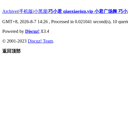
Archiver
|
手机版
|
小黑屋
|
巧小君 qiaoxiaojun.vip 小君广场舞 
GMT+8, 2026-8-7 14:26
, Processed in 0.021041 second(s), 10 querie
Powered by
Discuz!
X3.4
© 2001-2023
Discuz! Team
.
返回顶部