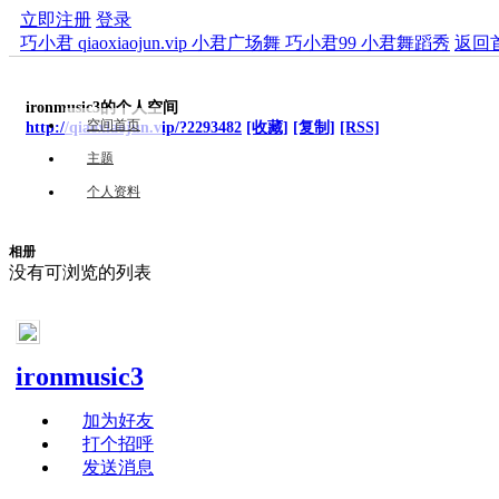
立即注册
登录
巧小君 qiaoxiaojun.vip 小君广场舞 巧小君99 小君舞蹈秀
返回
ironmusic3的个人空间
空间首页
http://qiaoxiaojun.vip/?2293482
[收藏]
[复制]
[RSS]
主题
个人资料
相册
没有可浏览的列表
ironmusic3
加为好友
打个招呼
发送消息