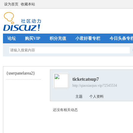
设为首页
收藏本站
论坛
购买VIP
积分充值
小君好看专栏
今日头条专
{userpanelarea2}
ticketcatsup7
http://qiaoxiaojun.vip/?2545534
巧
›
主题
个人资料
还没有相关动态