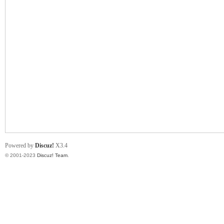
小
君
Powered by
Discuz!
X3.4
© 2001-2023
Discuz! Team
.
qia