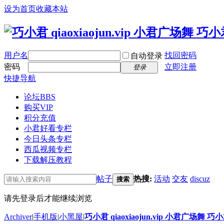
设为首页
收藏本站
用户名
找回密码
自动登录
密码
立即注册
登录
快捷导航
论坛
BBS
购买VIP
积分充值
小君好看专栏
今日头条专栏
西瓜视频专栏
下载解压教程
帖子
热搜:
活动
交友
discuz
搜索
请先登录后才能继续浏览
Archiver
|
手机版
|
小黑屋
|
巧小君 qiaoxiaojun.vip 小君广场舞 