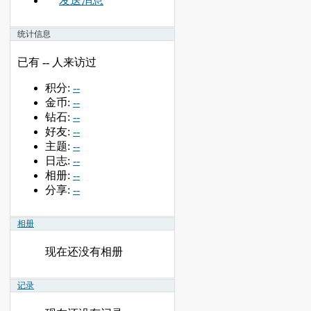
发送消息
统计信息
已有
--
人来访过
积分:
--
金币:
--
钻石:
--
好友:
--
主题:
--
日志:
--
相册:
--
分享:
--
相册
现在还没有相册
记录