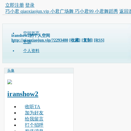
立即注册
登录
巧小君 qiaoxiaojun.vip 小君广场舞 巧小君99 小君舞蹈秀
返回
空间首页
iranshow2的个人空间
http://qiaoxiaojun.vip/?2293480
[收藏]
[复制]
[RSS]
主题
个人资料
头像
iranshow2
收听TA
加为好友
给我留言
打个招呼