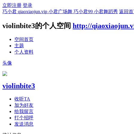
立即注册
登录
巧小君 qiaoxiaojun.vip 小君广场舞 巧小君99 小君舞蹈秀
返回首
violinbite3的个人空间
http://qiaoxiaojun.
空间首页
主题
个人资料
头像
violinbite3
收听TA
加为好友
给我留言
打个招呼
发送消息