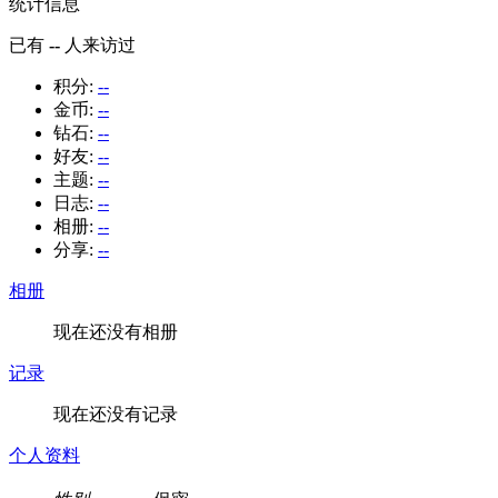
统计信息
已有
--
人来访过
积分:
--
金币:
--
钻石:
--
好友:
--
主题:
--
日志:
--
相册:
--
分享:
--
相册
现在还没有相册
记录
现在还没有记录
个人资料