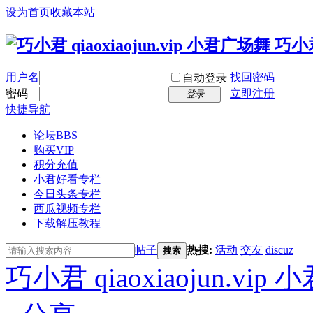
设为首页
收藏本站
用户名
找回密码
自动登录
密码
立即注册
登录
快捷导航
论坛
BBS
购买VIP
积分充值
小君好看专栏
今日头条专栏
西瓜视频专栏
下载解压教程
帖子
热搜:
活动
交友
discuz
搜索
巧小君 qiaoxiaojun.v