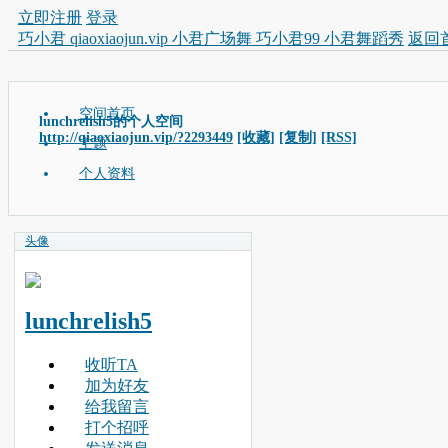
立即注册
登录
巧小君 qiaoxiaojun.vip 小君广场舞 巧小君99 小君舞蹈秀
返回
空间首页
lunchrelish5的个人空间
http://qiaoxiaojun.vip/?2293449
[收藏]
[复制]
[RSS]
主题
个人资料
头像
lunchrelish5
收听TA
加为好友
给我留言
打个招呼