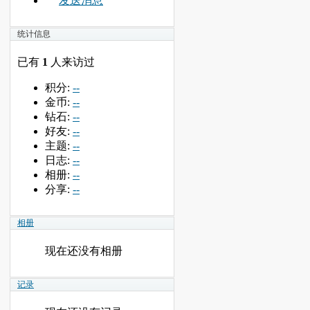
发送消息
统计信息
已有
1
人来访过
积分:
--
金币:
--
钻石:
--
好友:
--
主题:
--
日志:
--
相册:
--
分享:
--
相册
现在还没有相册
记录