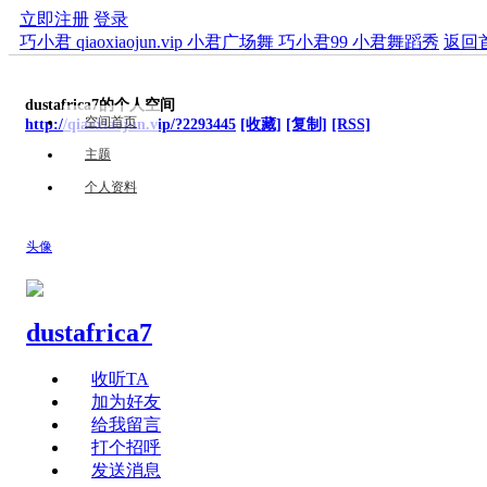
立即注册
登录
巧小君 qiaoxiaojun.vip 小君广场舞 巧小君99 小君舞蹈秀
返回
dustafrica7的个人空间
空间首页
http://qiaoxiaojun.vip/?2293445
[收藏]
[复制]
[RSS]
主题
个人资料
头像
dustafrica7
收听TA
加为好友
给我留言
打个招呼
发送消息