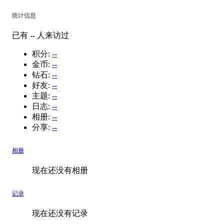
统计信息
已有
--
人来访过
积分:
--
金币:
--
钻石:
--
好友:
--
主题:
--
日志:
--
相册:
--
分享:
--
相册
现在还没有相册
记录
现在还没有记录