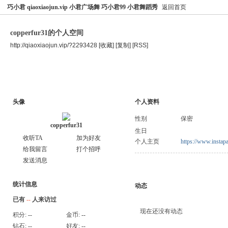
巧小君 qiaoxiaojun.vip 小君广场舞 巧小君99 小君舞蹈秀
返回首页
copperfur31的个人空间
http://qiaoxiaojun.vip/?2293428
[收藏]
[复制]
[RSS]
空间首页
主题
个人资料
头像
个人资料
性别
保密
copperfur31
生日
收听TA
加为好友
个人主页
https://www.instap
给我留言
打个招呼
发送消息
统计信息
动态
已有
--
人来访过
现在还没有动态
积分:
--
金币:
--
钻石:
--
好友:
--