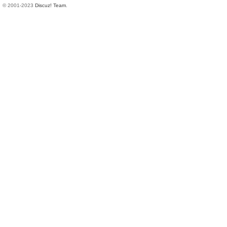
© 2001-2023
Discuz! Team
.