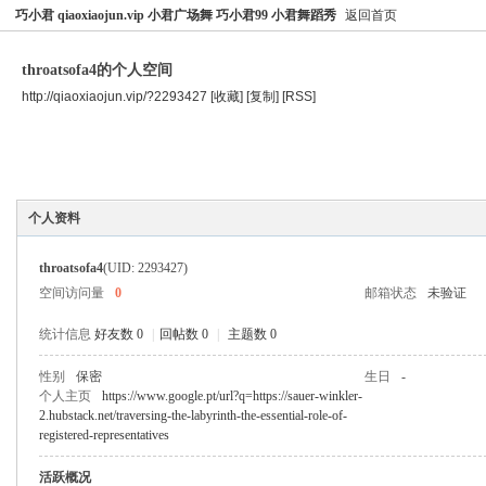
巧小君 qiaoxiaojun.vip 小君广场舞 巧小君99 小君舞蹈秀
返回首页
throatsofa4的个人空间
http://qiaoxiaojun.vip/?2293427
[收藏]
[复制]
[RSS]
空间首页
主题
个人资料
个人资料
throatsofa4
(UID: 2293427)
空间访问量
0
邮箱状态
未验证
统计信息
好友数 0
|
回帖数 0
|
主题数 0
性别
保密
生日
-
个人主页
https://www.google.pt/url?q=https://sauer-winkler-
2.hubstack.net/traversing-the-labyrinth-the-essential-role-of-
registered-representatives
活跃概况