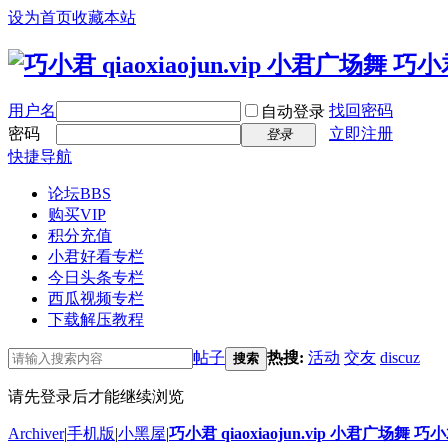
设为首页
收藏本站
用户名
找回密码
自动登录
密码
立即注册
登录
快捷导航
论坛
BBS
购买VIP
积分充值
小君好看专栏
今日头条专栏
西瓜视频专栏
下载解压教程
帖子
热搜:
活动
交友
discuz
搜索
请先登录后才能继续浏览
Archiver
|
手机版
|
小黑屋
|
巧小君 qiaoxiaojun.vip 小君广场舞 