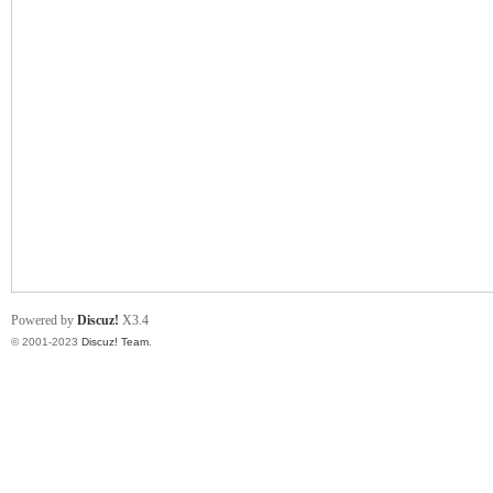
小
君
Powered by
Discuz!
X3.4
© 2001-2023
Discuz! Team
.
qia