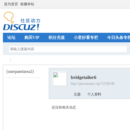
设为首页
收藏本站
论坛
购买VIP
积分充值
小君好看专栏
今日头条专
{userpanelarea2}
bridgetailor6
http://qiaoxiaojun.vip/?2538148
巧
›
主题
个人资料
还没有相关动态