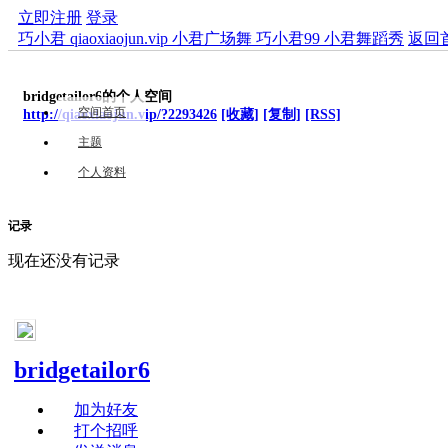
立即注册
登录
巧小君 qiaoxiaojun.vip 小君广场舞 巧小君99 小君舞蹈秀
返回
bridgetailor6的个人空间
空间首页
http://qiaoxiaojun.vip/?2293426
[收藏]
[复制]
[RSS]
主题
个人资料
记录
现在还没有记录
bridgetailor6
加为好友
打个招呼