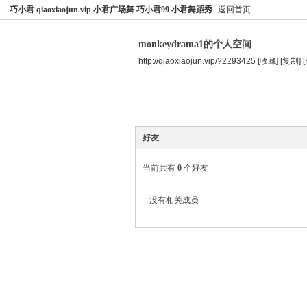
巧小君 qiaoxiaojun.vip 小君广场舞 巧小君99 小君舞蹈秀
返回首页
monkeydrama1的个人空间
http://qiaoxiaojun.vip/?2293425
[收藏]
[复制]
空间首页
主题
个人资料
好友
当前共有
0
个好友
没有相关成员