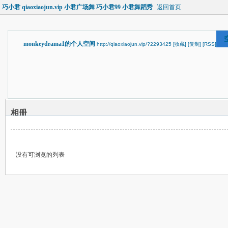
巧小君 qiaoxiaojun.vip 小君广场舞 巧小君99 小君舞蹈秀
返回首页
monkeydrama1的个人空间
http://qiaoxiaojun.vip/?2293425
[收藏]
[复制]
[RSS]
相册
没有可浏览的列表