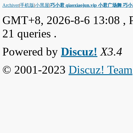
Archiver
|
手机版
|
小黑屋
|
巧小君 qiaoxiaojun.vip 小君广场舞 
GMT+8, 2026-8-6 13:08
, 
21 queries .
Powered by
Discuz!
X3.4
© 2001-2023
Discuz! Team