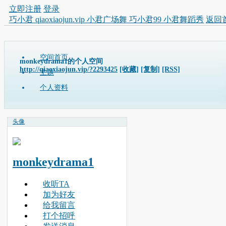
立即注册
登录
巧小君 qiaoxiaojun.vip 小君广场舞 巧小君99 小君舞蹈秀
返回
空间首页
monkeydrama1的个人空间
http://qiaoxiaojun.vip/?2293425
[收藏]
[复制]
[RSS]
主题
个人资料
头像
monkeydrama1
收听TA
加为好友
给我留言
打个招呼