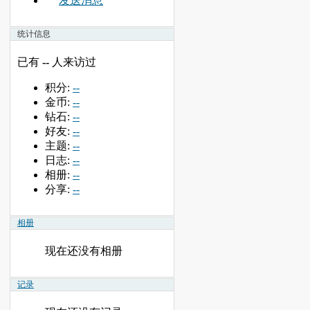
发送消息
统计信息
已有
--
人来访过
积分:
--
金币:
--
钻石:
--
好友:
--
主题:
--
日志:
--
相册:
--
分享:
--
相册
现在还没有相册
记录