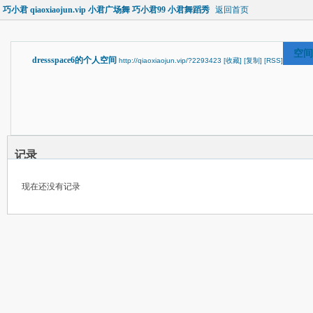
巧小君 qiaoxiaojun.vip 小君广场舞 巧小君99 小君舞蹈秀
返回首页
空间
dressspace6的个人空间
http://qiaoxiaojun.vip/?2293423
[收藏]
[复制]
[RSS]
记录
现在还没有记录