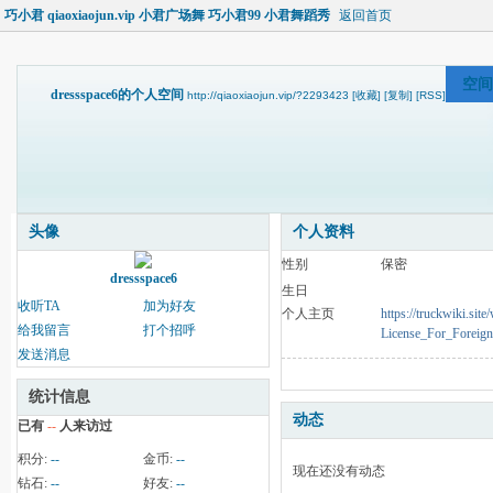
巧小君 qiaoxiaojun.vip 小君广场舞 巧小君99 小君舞蹈秀
返回首页
空间
dressspace6的个人空间
http://qiaoxiaojun.vip/?2293423
[收藏]
[复制]
[RSS]
头像
个人资料
性别
保密
dressspace6
生日
收听TA
加为好友
个人主页
https://truckwiki.s
给我留言
打个招呼
License_For_Foreign
发送消息
统计信息
动态
已有
--
人来访过
积分:
--
金币:
--
现在还没有动态
钻石:
--
好友:
--