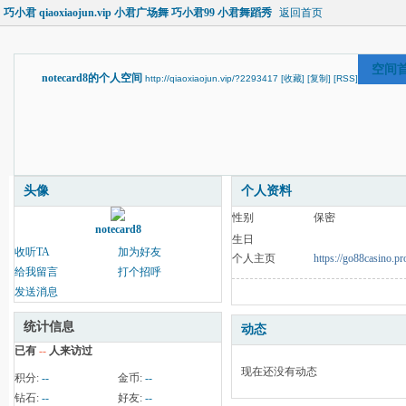
巧小君 qiaoxiaojun.vip 小君广场舞 巧小君99 小君舞蹈秀
返回首页
空间
notecard8的个人空间
http://qiaoxiaojun.vip/?2293417
[收藏]
[复制]
[RSS]
头像
个人资料
性别
保密
notecard8
生日
收听TA
加为好友
个人主页
https://go88casino.pr
给我留言
打个招呼
发送消息
统计信息
动态
已有
--
人来访过
现在还没有动态
积分:
--
金币:
--
钻石:
--
好友:
--