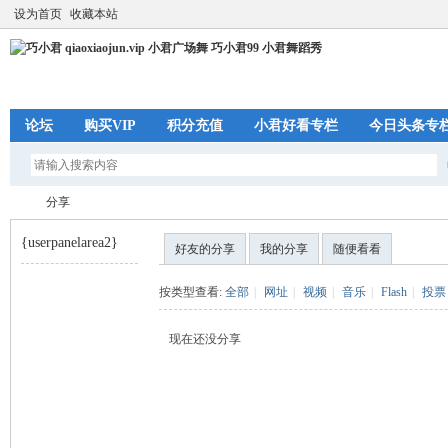
设为首页
收藏本站
论坛
购买VIP
积分充值
小君好看专栏
今日头条专
分享
{userpanelarea2}
好友的分享
我的分享
随便看看
巧
›
按类型查看:
全部
|
网址
|
视频
|
音乐
|
Flash
|
投票
现在还没分享