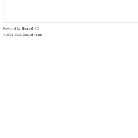
小
Powered by
Discuz!
X3.4
© 2001-2023
Discuz! Team
.
君
qia