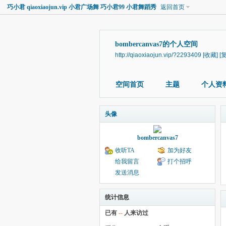
巧小君 qiaoxiaojun.vip 小君广场舞 巧小君99 小君舞蹈秀
返回首页
bombercanvas7的个人空间
http://qiaoxiaojun.vip/?2293409
[收藏]
[
空间首页
主题
个人资
头像
bombercanvas7
收听TA
加为好友
给我留言
打个招呼
发送消息
统计信息
已有
--
人来访过