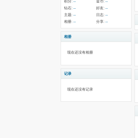
积分:
--
金币:
--
钻石:
--
好友:
--
主题:
--
日志:
--
相册:
--
分享:
--
相册
现在还没有相册
记录
现在还没有记录