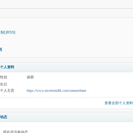
复制]
[RSS]
料
个人资料
性别
保密
生日
个人主页
https://www.incetemizlik.com/camasirhane
查看全部个人资料
动态
现在还没有动态