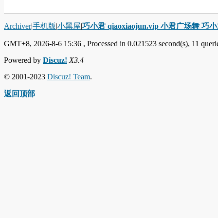
Archiver
|
手机版
|
小黑屋
|
巧小君 qiaoxiaojun.vip 小君广场舞 
GMT+8, 2026-8-6 15:36
, Processed in 0.021523 second(s), 11 querie
Powered by
Discuz!
X3.4
© 2001-2023
Discuz! Team
.
返回顶部