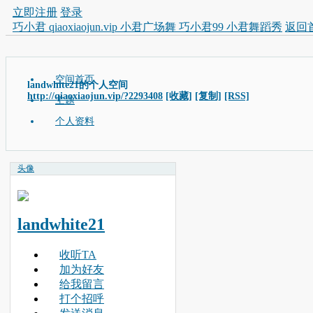
立即注册
登录
巧小君 qiaoxiaojun.vip 小君广场舞 巧小君99 小君舞蹈秀
返回
空间首页
landwhite21的个人空间
http://qiaoxiaojun.vip/?2293408
[收藏]
[复制]
[RSS]
主题
个人资料
头像
landwhite21
收听TA
加为好友
给我留言
打个招呼