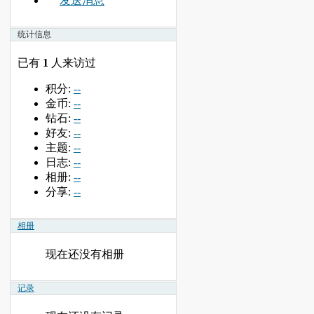
发送消息
统计信息
已有
1
人来访过
积分:
--
金币:
--
钻石:
--
好友:
--
主题:
--
日志:
--
相册:
--
分享:
--
相册
现在还没有相册
记录