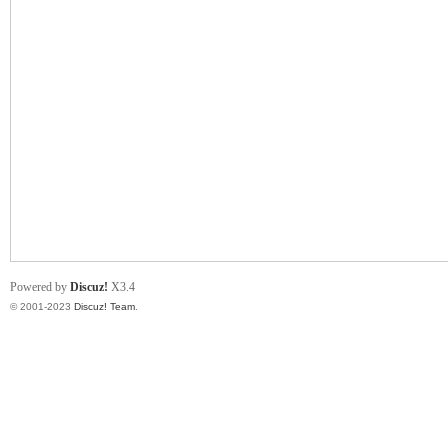
小
君
Powered by
Discuz!
X3.4
© 2001-2023
Discuz! Team
.
qia