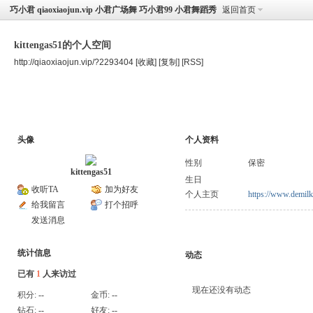
巧小君 qiaoxiaojun.vip 小君广场舞 巧小君99 小君舞蹈秀
返回首页
kittengas51的个人空间
http://qiaoxiaojun.vip/?2293404
[收藏]
[复制]
[RSS]
空间首页
主题
个人资料
头像
个人资料
性别
保密
kittengas51
生日
收听TA
加为好友
个人主页
https://www.demilk
给我留言
打个招呼
发送消息
统计信息
动态
已有
1
人来访过
现在还没有动态
积分:
--
金币:
--
钻石:
--
好友:
--