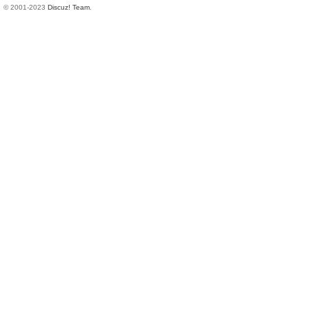
© 2001-2023
Discuz! Team
.