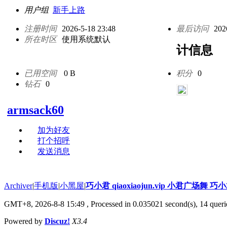
用户组
新手上路
注册时间
2026-5-18 23:48
最后访问
202
所在时区
使用系统默认
计信息
已用空间
0 B
积分
0
钻石
0
armsack60
加为好友
打个招呼
发送消息
Archiver
|
手机版
|
小黑屋
|
巧小君 qiaoxiaojun.vip 小君广场舞 
GMT+8, 2026-8-8 15:49
, Processed in 0.035021 second(s), 14 querie
Powered by
Discuz!
X3.4