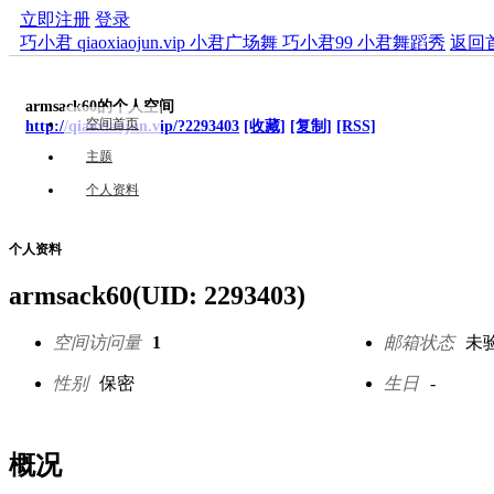
立即注册
登录
巧小君 qiaoxiaojun.vip 小君广场舞 巧小君99 小君舞蹈秀
返回
armsack60的个人空间
空间首页
http://qiaoxiaojun.vip/?2293403
[收藏]
[复制]
[RSS]
主题
个人资料
个人资料
armsack60
(UID: 2293403)
空间访问量
1
邮箱状态
未
性别
保密
生日
-
概况