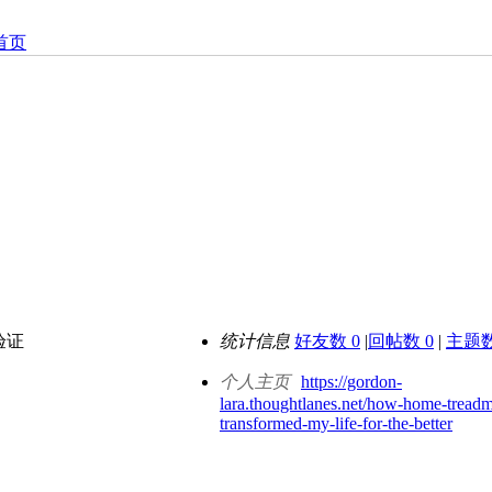
首页
验证
统计信息
好友数 0
|
回帖数 0
|
主题数
个人主页
https://gordon-
lara.thoughtlanes.net/how-home-treadmi
transformed-my-life-for-the-better