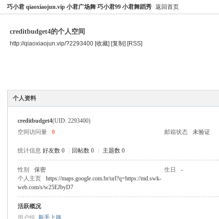
巧小君 qiaoxiaojun.vip 小君广场舞 巧小君99 小君舞蹈秀
返回首页
creditbudget4的个人空间
http://qiaoxiaojun.vip/?2293400
[收藏]
[复制]
[RSS]
空间首页
主题
个人资料
个人资料
creditbudget4
(UID: 2293400)
空间访问量
0
邮箱状态
未验证
统计信息
好友数 0
|
回帖数 0
|
主题数 0
性别
保密
生日
-
个人主页
https://maps.google.com.br/url?q=https://md.swk-
web.com/s/w25EJbyD7
活跃概况
用户组
新手上路