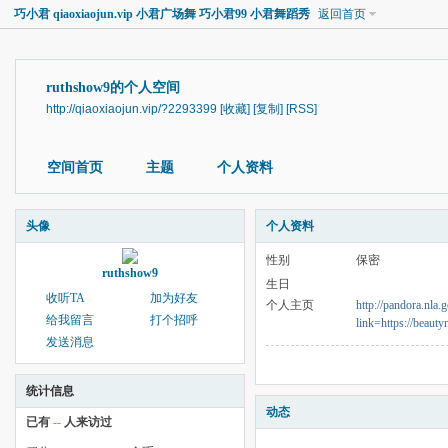
巧小君 qiaoxiaojun.vip 小君广场舞 巧小君99 小君舞蹈秀
返回首页
ruthshow9的个人空间
http://qiaoxiaojun.vip/?2293399
[收藏]
[复制]
[RSS]
空间首页
主题
个人资料
头像
个人资料
性别
保密
ruthshow9
生日
收听TA
加为好友
个人主页
http://pandora.nla.
给我留言
打个招呼
link=https://beaut
发送消息
统计信息
动态
已有
--
人来访过