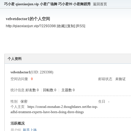
巧小君 qiaoxiaojun.vip 小君广场舞 巧小君99 小君舞蹈秀
返回首页
velvetdoctor1的个人空间
http://qiaoxiaojun.vip/?2293398
[收藏]
[复制]
[RSS]
空间首页
主题
个人资料
个人资料
velvetdoctor1
(UID: 2293398)
空间访问量
0
邮箱状态
未验证
统计信息
好友数 0
|
回帖数 0
|
主题数 0
性别
保密
生日
-
个人主页
https://conrad-monahan-2.thoughtlanes.net/the-top-
adhd-treatment-experts-have-been-doing-three-things
活跃概况
用户组
新手上路