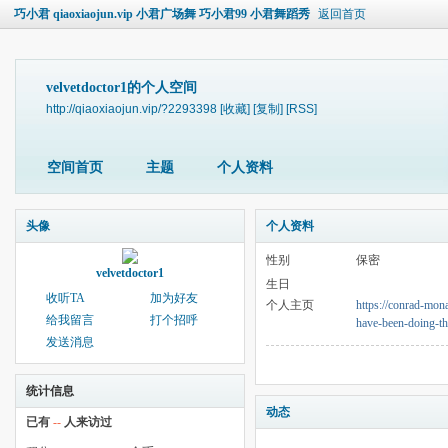
巧小君 qiaoxiaojun.vip 小君广场舞 巧小君99 小君舞蹈秀
返回首页
velvetdoctor1的个人空间
http://qiaoxiaojun.vip/?2293398
[收藏]
[复制]
[RSS]
空间首页
主题
个人资料
头像
个人资料
性别
保密
velvetdoctor1
生日
收听TA
加为好友
个人主页
https://conrad-mona
给我留言
打个招呼
have-been-doing-th
发送消息
统计信息
动态
已有
--
人来访过