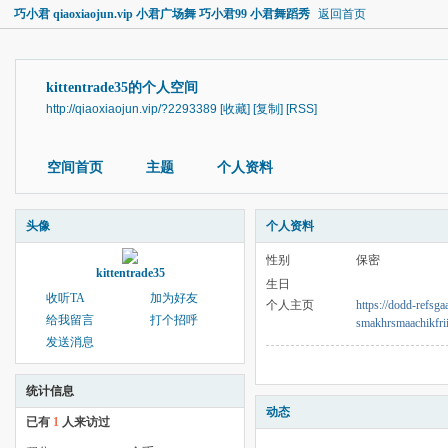
巧小君 qiaoxiaojun.vip 小君广场舞 巧小君99 小君舞蹈秀
返回首页
kittentrade35的个人空间
http://qiaoxiaojun.vip/?2293389
[收藏]
[复制]
[RSS]
空间首页
主题
个人资料
头像
个人资料
性别
保密
kittentrade35
生日
收听TA
加为好友
个人主页
https://dodd-refsgaa
给我留言
打个招呼
smakhrsmaachikfri
发送消息
统计信息
动态
已有
1
人来访过