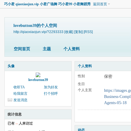
巧小君 qiaoxiaojun.vip 小君广场舞 巧小君99 小君舞蹈秀
返回首页
lovebutton39的个人空间
http://qiaoxiaojun.vip/?2293333
[收藏]
[复制]
[RSS]
空间首页
主题
个人资料
头像
个人资料
性别
保密
lovebutton39
生日
收听TA
加为好友
个人主页
https://images.g
给我留言
打个招呼
Business-Compli
发送消息
Agents-05-18
统计信息
已有
--
人来访过
动态