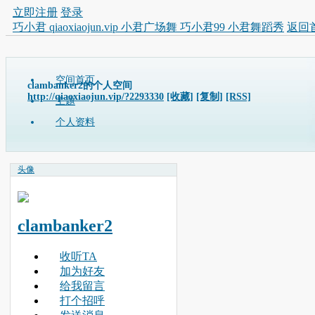
立即注册
登录
巧小君 qiaoxiaojun.vip 小君广场舞 巧小君99 小君舞蹈秀
返回
空间首页
clambanker2的个人空间
http://qiaoxiaojun.vip/?2293330
[收藏]
[复制]
[RSS]
主题
个人资料
头像
clambanker2
收听TA
加为好友
给我留言
打个招呼