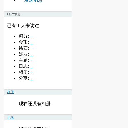
发送消息
统计信息
已有
1
人来访过
积分:
--
金币:
--
钻石:
--
好友:
--
主题:
--
日志:
--
相册:
--
分享:
--
相册
现在还没有相册
记录