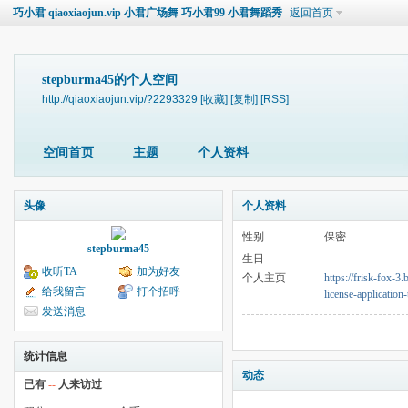
巧小君 qiaoxiaojun.vip 小君广场舞 巧小君99 小君舞蹈秀
返回首页
stepburma45的个人空间
http://qiaoxiaojun.vip/?2293329
[收藏]
[复制]
[RSS]
空间首页
主题
个人资料
头像
个人资料
性别
保密
stepburma45
生日
收听TA
加为好友
个人主页
https://frisk-fox-3
给我留言
打个招呼
license-applicatio
发送消息
统计信息
动态
已有
--
人来访过