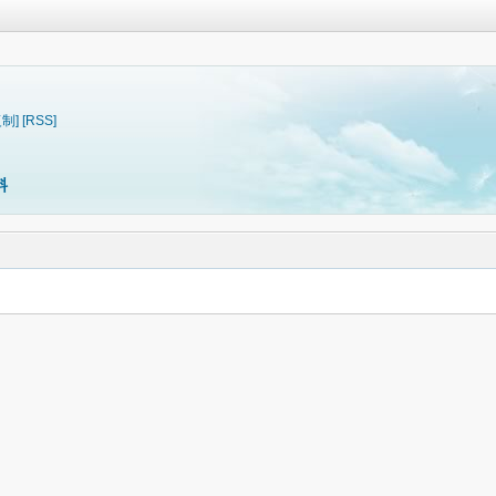
复制]
[RSS]
料