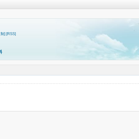
复制]
[RSS]
料