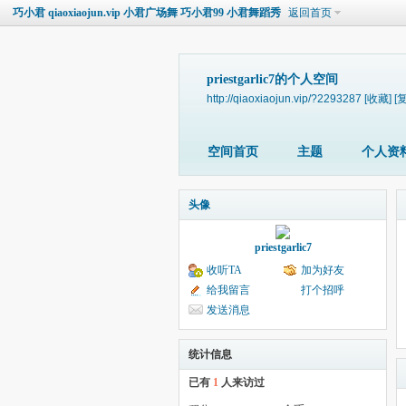
巧小君 qiaoxiaojun.vip 小君广场舞 巧小君99 小君舞蹈秀
返回首页
priestgarlic7的个人空间
http://qiaoxiaojun.vip/?2293287
[收藏]
[
空间首页
主题
个人资
头像
priestgarlic7
收听TA
加为好友
给我留言
打个招呼
发送消息
统计信息
已有
1
人来访过