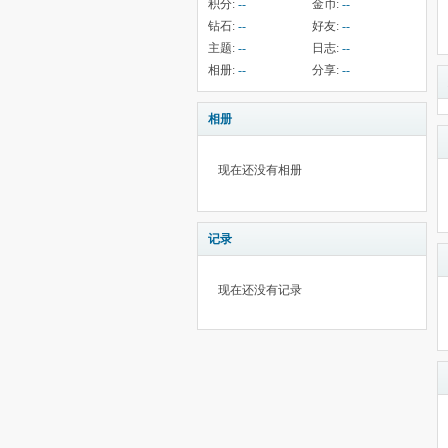
积分:
--
金币:
--
钻石:
--
好友:
--
主题:
--
日志:
--
相册:
--
分享:
--
相册
现在还没有相册
记录
现在还没有记录