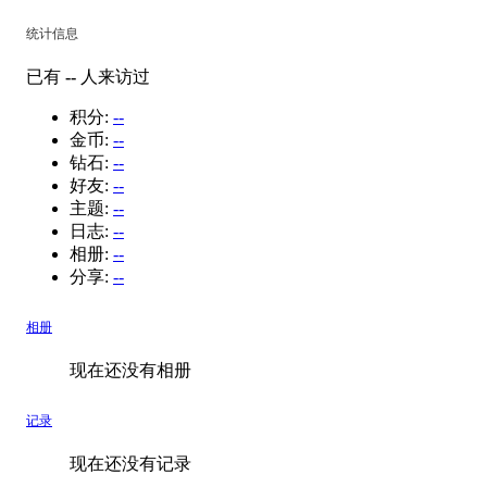
统计信息
已有
--
人来访过
积分:
--
金币:
--
钻石:
--
好友:
--
主题:
--
日志:
--
相册:
--
分享:
--
相册
现在还没有相册
记录
现在还没有记录