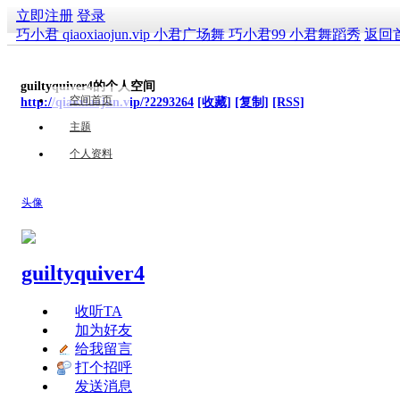
立即注册
登录
巧小君 qiaoxiaojun.vip 小君广场舞 巧小君99 小君舞蹈秀
返回
guiltyquiver4的个人空间
空间首页
http://qiaoxiaojun.vip/?2293264
[收藏]
[复制]
[RSS]
主题
个人资料
头像
guiltyquiver4
收听TA
加为好友
给我留言
打个招呼
发送消息