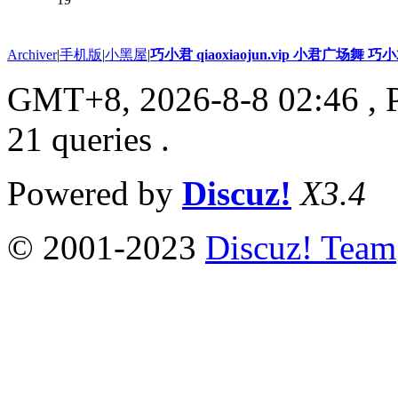
Archiver
|
手机版
|
小黑屋
|
巧小君 qiaoxiaojun.vip 小君广场舞 
GMT+8, 2026-8-8 02:46
, 
21 queries .
Powered by
Discuz!
X3.4
© 2001-2023
Discuz! Team